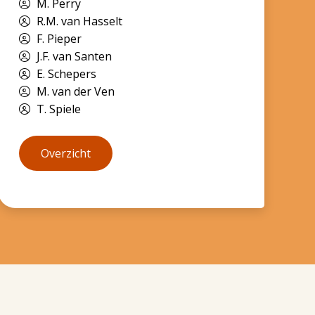
M. Perry
R.M. van Hasselt
F. Pieper
J.F. van Santen
E. Schepers
M. van der Ven
T. Spiele
Overzicht