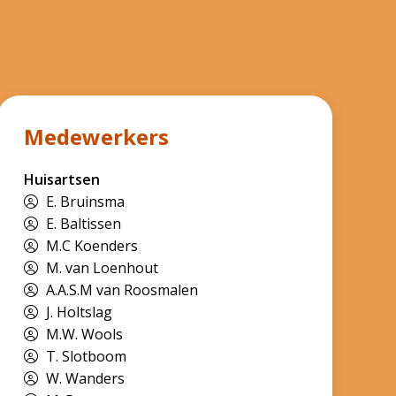
Medewerkers
Huisartsen
E. Bruinsma
E. Baltissen
M.C Koenders
M. van Loenhout
A.A.S.M van Roosmalen
J. Holtslag
M.W. Wools
T. Slotboom
W. Wanders